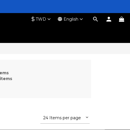
$
TWD
English
tems
 items
24 Items per page