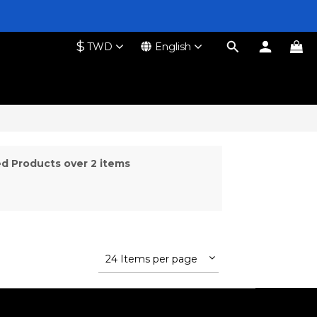
$
TWD
English
d Products over 2 items
24 Items per page