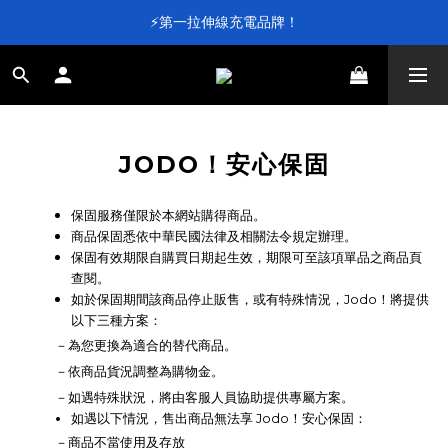
⚡第一拉伸線充電品牌！
⚡第一拉伸線充電品牌！
加入會員送 $100 元購物金💰
滿 $4,000 即享免運
⚡第一拉伸線充電品牌！
JODO！安心保固
保固服務僅限於本網站購得商品。
商品保固悉依中華民國法律及相關法令規定辦理。
保固有效期限自購買日期起生效，期限可至該項單品之商品頁
查閱。
如於保固期間該商品停止販售，或有特殊情況，Jodo！將提供
以下三種方案：
－為您更換為適合的替代商品。
－
依商品貨況調整為購物金。
－如遇特殊狀況，將由客服人員協助提供專屬方案。
如遇以下情況，售出商品無法享 Jodo！安心保固：
－商品不當使用及存放