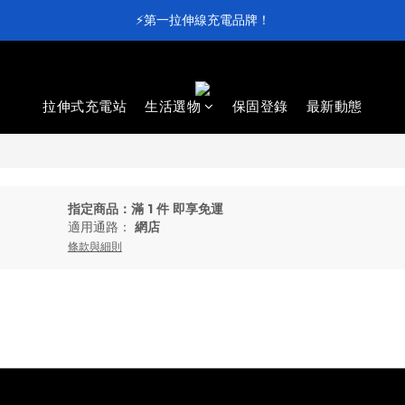
⚡第一拉伸線充電品牌！
⚡第一拉伸線充電品牌！
加入會員送 $100 元購物金💰
滿 $4,000 即享免運
拉伸式充電站
生活選物
保固登錄
最新動態
⚡第一拉伸線充電品牌！
指定商品：滿 1 件 即享免運
適用通路：
網店
條款與細則