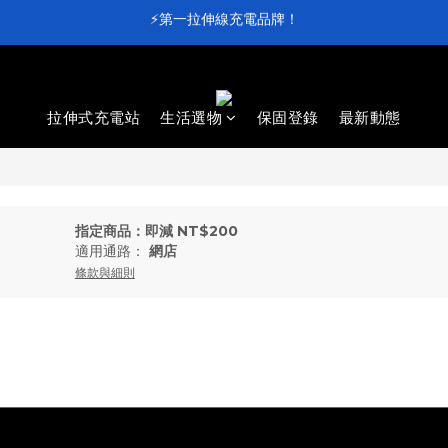
⚡第一拉伸線充電品牌！
⚡第一拉伸線充電品牌！
加入會員送 $100 元購物金💰
滿 $4,000 即享免運
拉伸式充電站
生活選物
保固登錄
最新動態
⚡第一拉伸線充電品牌！
指定商品：即減 NT$200
適用通路：
網店
條款與細則