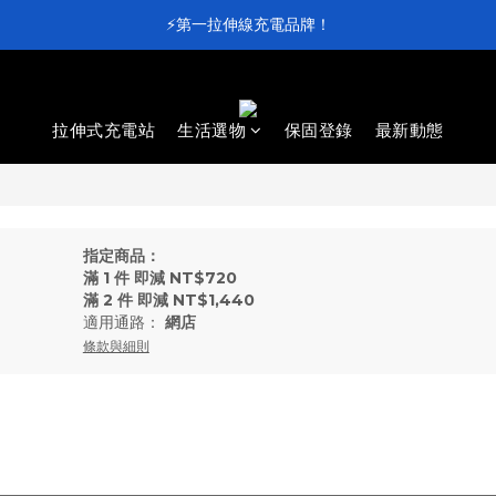
⚡第一拉伸線充電品牌！
⚡第一拉伸線充電品牌！
加入會員送 $100 元購物金💰
滿 $4,000 即享免運
拉伸式充電站
生活選物
保固登錄
最新動態
⚡第一拉伸線充電品牌！
指定商品：
滿 1 件 即減 NT$720
滿 2 件 即減 NT$1,440
適用通路：
網店
條款與細則